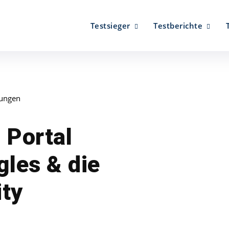
Testsieger
Testberichte
lungen
 Portal
gles & die
ty