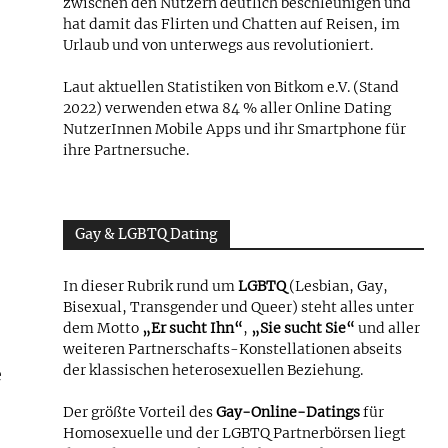
zwischen den Nutzern deutlich beschleunigen und
hat damit das Flirten und Chatten auf Reisen, im
Urlaub und von unterwegs aus revolutioniert.
Laut aktuellen Statistiken von Bitkom e.V. (Stand
2022) verwenden etwa 84 % aller Online Dating
NutzerInnen Mobile Apps und ihr Smartphone für
ihre Partnersuche.
Gay & LGBTQ Dating
In dieser Rubrik rund um
LGBTQ
(Lesbian, Gay,
Bisexual, Transgender und Queer) steht alles unter
dem Motto
„Er sucht Ihn“
,
„Sie sucht Sie“
und aller
weiteren Partnerschafts-Konstellationen abseits
der klassischen heterosexuellen Beziehung.
e
Der größte Vorteil des
Gay-Online-Datings
für
Homosexuelle und der LGBTQ Partnerbörsen liegt