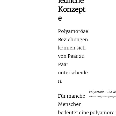
iedliche
Konzept
e
Polyamoröse
Beziehungen
können sich
von Paar zu
Paar
unterscheide
n.
Polyamorie – Die We
Für manche
Foto von Sandy Millar @sandym
Menschen
bedeutet eine polyamore