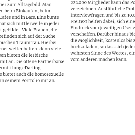
222.000 Mitglieder kann das Po
her zum Alltagsbild. Man
verzeichnen. Ausführliche Prof
en beim Einkaufen, beim
Interviewfragen und bis zu 10.
afes und in Bars. Eine bunte
Freitext helfen dabei, sich ein
at sich mittlerweile in jeder
Eindruck vom jeweiligen User 
. Viele Frauen, die
verschaffen. Darüber hinaus bi
 befinden sich auf der Suche
die Möglichkeit, kostenlos bis 
sbischen Traumfrau. Hierbei
hochzuladen, so dass sich jeder
rnet weiter helfen, denn viele
wahrsten Sinne des Wortes, ei
sen bieten die lesbische
vom anderen machen kann.
mit an. Die offene Partnerbörse
ermittlung eDarling
e bietet auch die homosexuelle
in seinem Portfolio mit an.