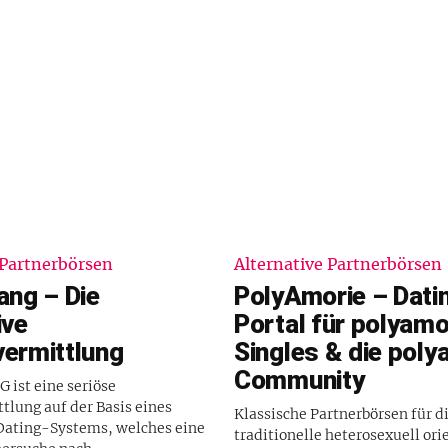
 Partnerbörsen
Alternative Partnerbörsen
ang – Die
PolyAmorie – Dati
ive
Portal für polyam
vermittlung
Singles & die pol
Community
ist eine seriöse
tlung auf der Basis eines
Klassische Partnerbörsen für d
 Dating-Systems, welches eine
traditionelle heterosexuell ori