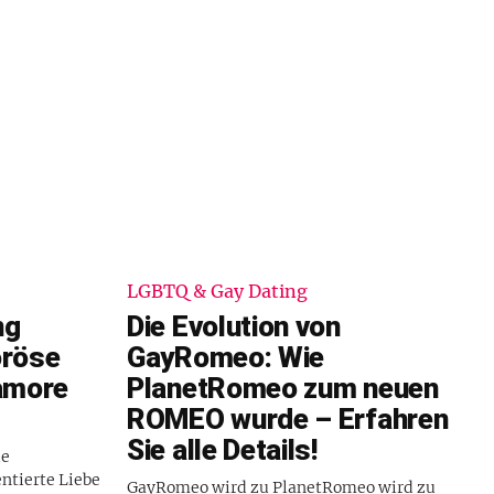
LGBTQ & Gay Dating
ng
Die Evolution von
oröse
GayRomeo: Wie
yamore
PlanetRomeo zum neuen
ROMEO wurde – Erfahren
Sie alle Details!
ie
entierte Liebe
GayRomeo wird zu PlanetRomeo wird zu