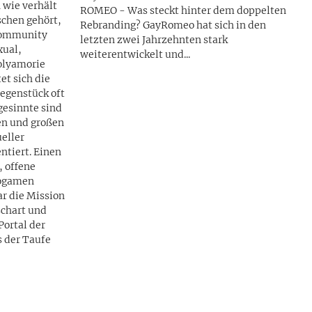
 wie verhält
ROMEO - Was steckt hinter dem doppelten
chen gehört,
Rebranding? GayRomeo hat sich in den
Community
letzten zwei Jahrzehnten stark
xual,
weiterentwickelt und...
olyamorie
egenstück oft
gesinnte sind
en und großen
eller
t. Einen
, offene
nogamen
r die Mission
schart und
Portal der
s der Taufe