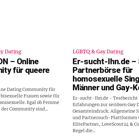
y Dating
LGBTQ & Gay Dating
N – Online
Er-sucht-Ihn.de –
ty für queere
Partnerbörse für
homosexuelle Sing
Männer und Gay-K
eine Dating Community für
 bisexuelle Frauen sowie für
Er-sucht-Ihn.de - Testbericht
ranssexuelle. Egal ob Femme
Erfahrungen zur seriösen Gay 
n der Community sind...
Gesamteindruck: Allgemeine Singlebörsen
und Partnersuch-Plattformen 
ElitePartner, LoveScout24 & Co.
Regel die...