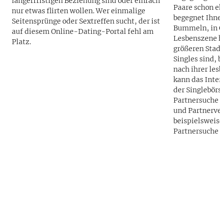
längerfristigen Beziehung sind oder einfach
Paare schon e
nur etwas flirten wollen. Wer einmalige
begegnet Ihn
Seitensprünge oder Sextreffen sucht, der ist
Bummeln, in C
auf diesem Online-Dating-Portal fehl am
Lesbenszene h
Platz.
größeren Stadt gebildet
Singles sind,
nach ihrer le
kann das Inte
der Singlebör
Partnersuche 
und Partnerv
beispielsweis
Partnersuche 