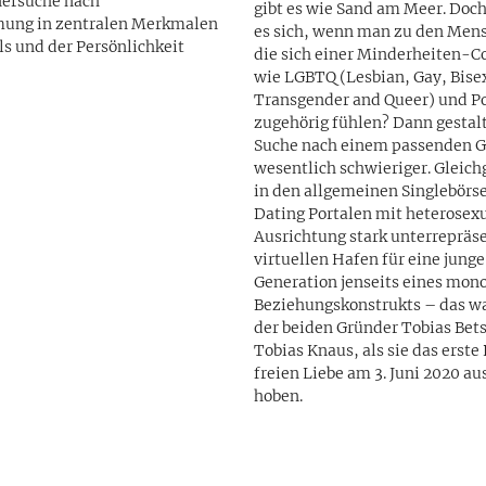
nersuche nach
gibt es wie Sand am Meer. Doch
ung in zentralen Merkmalen
es sich, wenn man zu den Mens
ls und der Persönlichkeit
die sich einer Minderheiten-
wie LGBTQ (Lesbian, Gay, Bise
Transgender and Queer) und P
zugehörig fühlen? Dann gestaltet sich die
Suche nach einem passenden G
wesentlich schwieriger. Gleich
in den allgemeinen Singlebörs
Dating Portalen mit heterosexu
Ausrichtung stark unterrepräsentier
virtuellen Hafen für eine junge
Generation jenseits eines mo
Beziehungskonstrukts – das wa
der beiden Gründer Tobias Bet
Tobias Knaus, als sie das erste 
freien Liebe am 3. Juni 2020 au
hoben.