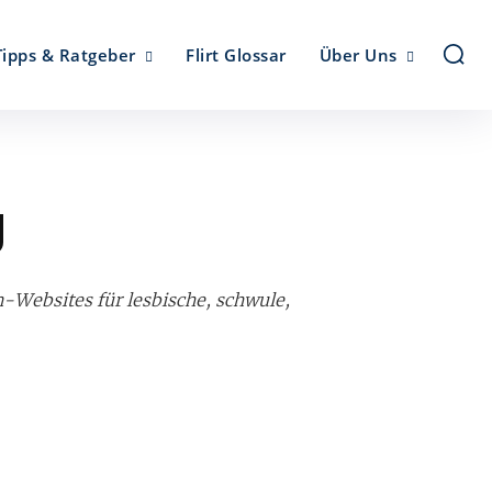
Tipps & Ratgeber
Flirt Glossar
Über Uns
g
-Websites für lesbische, schwule,