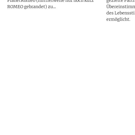
PlanetRomeo (mittlerweile nur noch kurz
gezielte Part
ROMEO gebrandet) zu...
Übereinstimm
des Lebenssti
ermöglicht.