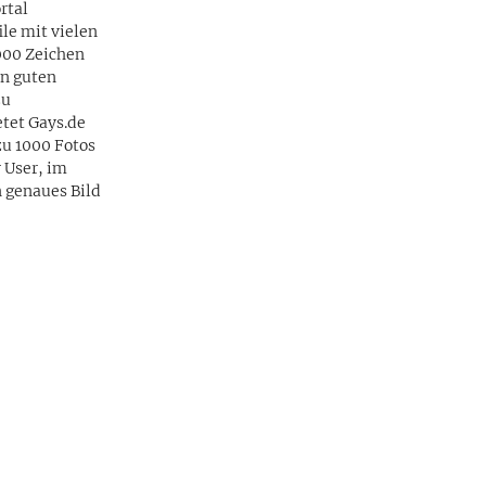
rtal
ile mit vielen
000 Zeichen
en guten
zu
etet Gays.de
zu 1000 Fotos
 User, im
n genaues Bild