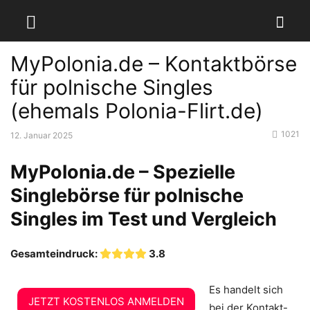
MyPolonia.de – Kontaktbörse
für polnische Singles
(ehemals Polonia-Flirt.de)
1021
12. Januar 2025
MyPolonia.de – Spezielle
Singlebörse für polnische
Singles im Test und Vergleich
Gesamteindruck:
3.8
Es handelt sich
JETZT KOSTENLOS ANMELDEN
bei der Kontakt-