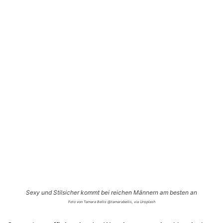
Sexy und Stilsicher kommt bei reichen Männern am besten an
Foto von Tamara Bellis @tamarabellis, via Unsplash