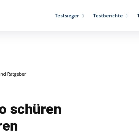
Testsieger
Testberichte
und Ratgeber
o schüren
ren