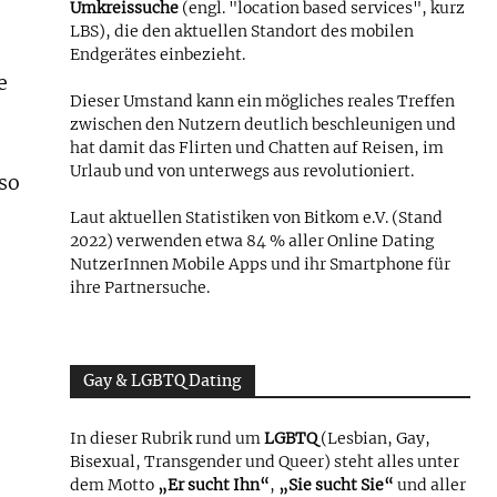
Umkreissuche
(engl. "location based services", kurz
LBS), die den aktuellen Standort des mobilen
Endgerätes einbezieht.
e
Dieser Umstand kann ein mögliches reales Treffen
zwischen den Nutzern deutlich beschleunigen und
hat damit das Flirten und Chatten auf Reisen, im
Urlaub und von unterwegs aus revolutioniert.
so
Laut aktuellen Statistiken von Bitkom e.V. (Stand
2022) verwenden etwa 84 % aller Online Dating
NutzerInnen Mobile Apps und ihr Smartphone für
ihre Partnersuche.
Gay & LGBTQ Dating
In dieser Rubrik rund um
LGBTQ
(Lesbian, Gay,
Bisexual, Transgender und Queer) steht alles unter
dem Motto
„Er sucht Ihn“
,
„Sie sucht Sie“
und aller