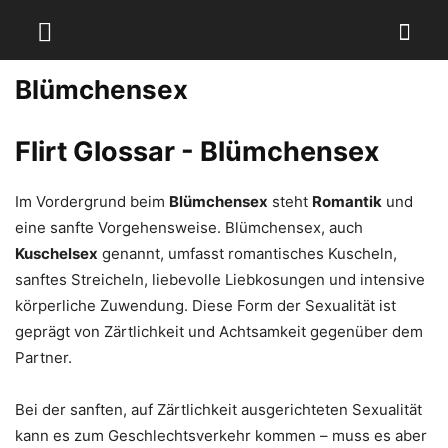
Blümchensex
Flirt Glossar - Blümchensex
Im Vordergrund beim
Blümchensex
steht
Romantik
und
eine sanfte Vorgehensweise. Blümchensex, auch
Kuschelsex
genannt, umfasst romantisches Kuscheln,
sanftes Streicheln, liebevolle Liebkosungen und intensive
körperliche Zuwendung. Diese Form der Sexualität ist
geprägt von Zärtlichkeit und Achtsamkeit gegenüber dem
Partner.
Bei der sanften, auf Zärtlichkeit ausgerichteten Sexualität
kann es zum Geschlechtsverkehr kommen – muss es aber