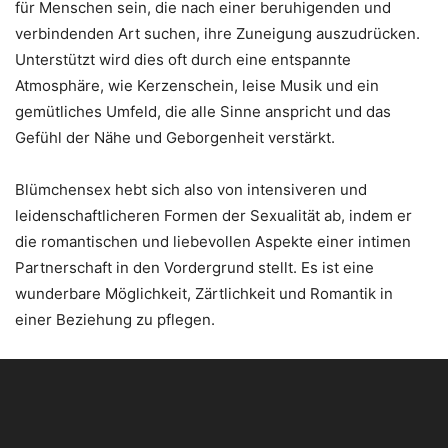
für Menschen sein, die nach einer beruhigenden und
verbindenden Art suchen, ihre Zuneigung auszudrücken.
Unterstützt wird dies oft durch eine entspannte
Atmosphäre, wie Kerzenschein, leise Musik und ein
gemütliches Umfeld, die alle Sinne anspricht und das
Gefühl der Nähe und Geborgenheit verstärkt.
Blümchensex hebt sich also von intensiveren und
leidenschaftlicheren Formen der Sexualität ab, indem er
die romantischen und liebevollen Aspekte einer intimen
Partnerschaft in den Vordergrund stellt. Es ist eine
wunderbare Möglichkeit, Zärtlichkeit und Romantik in
einer Beziehung zu pflegen.