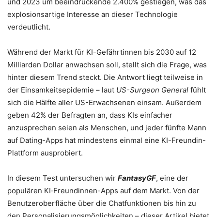
und 2023 um beeindruckende 2.400% gestiegen, was das
explosionsartige Interesse an dieser Technologie
verdeutlicht.
Während der Markt für KI-Gefährtinnen bis 2030 auf 12
Milliarden Dollar anwachsen soll, stellt sich die Frage, was
hinter diesem Trend steckt. Die Antwort liegt teilweise in
der Einsamkeitsepidemie – laut
US-Surgeon General
fühlt
sich die Hälfte aller US-Erwachsenen einsam. Außerdem
geben 42% der Befragten an, dass KIs einfacher
anzusprechen seien als Menschen, und jeder fünfte Mann
auf Dating-Apps hat mindestens einmal eine KI-Freundin-
Plattform ausprobiert.
In diesem Test untersuchen wir
FantasyGF
, eine der
populären KI‑Freundinnen-Apps auf dem Markt. Von der
Benutzeroberfläche über die Chatfunktionen bis hin zu
den Personalisierungsmöglichkeiten – dieser Artikel bietet