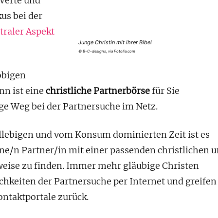
Werte und
s bei der
traler Aspekt
Junge Christin mit ihrer Bibel
© B-C-designs, via Fotolia.com
obigen
nn ist eine
christliche Partnerbörse
für Sie
ige Weg bei der Partnersuche im Netz.
llebigen und vom Konsum dominierten Zeit ist es
ne/n Partner/in mit einer passenden christlichen 
eise zu finden. Immer mehr gläubige Christen
chkeiten der Partnersuche per Internet und greifen
Kontaktportale zurück.