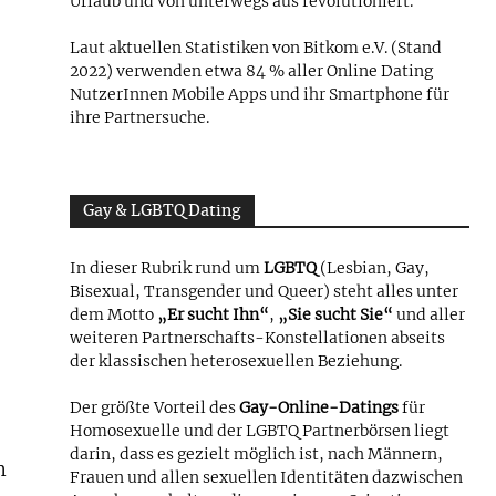
Urlaub und von unterwegs aus revolutioniert.
Laut aktuellen Statistiken von Bitkom e.V. (Stand
2022) verwenden etwa 84 % aller Online Dating
NutzerInnen Mobile Apps und ihr Smartphone für
ihre Partnersuche.
Gay & LGBTQ Dating
In dieser Rubrik rund um
LGBTQ
(Lesbian, Gay,
Bisexual, Transgender und Queer) steht alles unter
dem Motto
„Er sucht Ihn“
,
„Sie sucht Sie“
und aller
weiteren Partnerschafts-Konstellationen abseits
der klassischen heterosexuellen Beziehung.
Der größte Vorteil des
Gay-Online-Datings
für
Homosexuelle und der LGBTQ Partnerbörsen liegt
darin, dass es gezielt möglich ist, nach Männern,
n
Frauen und allen sexuellen Identitäten dazwischen