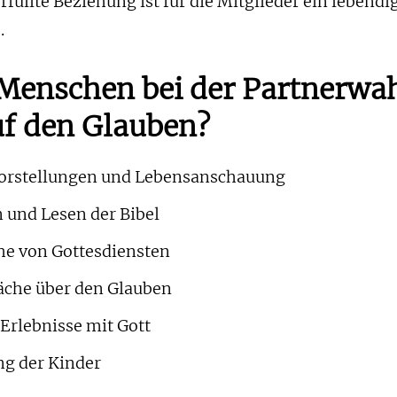
füllte Beziehung ist für die Mitglieder ein lebendi
.
Menschen bei der Partnerwa
uf den Glauben?
rstellungen und Lebensanschauung
und Lesen der Bibel
e von Gottesdiensten
che über den Glauben
Erlebnisse mit Gott
ng der Kinder