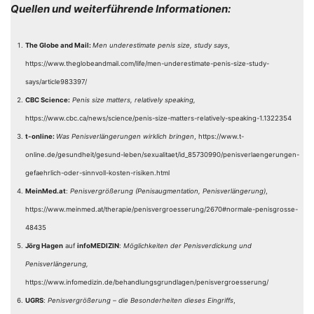
Quellen und weiterführende Informationen:
The Globe and Mail:
Men underestimate penis size, study says
,
https://www.theglobeandmail.com/life/men-underestimate-penis-size-study-
says/article983397/
CBC Science:
Penis size matters, relatively speaking,
https://www.cbc.ca/news/science/penis-size-matters-relatively-speaking-1.1322354
t-online:
Was Penisverlängerungen wirklich bringen
, https://www.t-
online.de/gesundheit/gesund-leben/sexualitaet/id_85730990/penisverlaengerungen-
gefaehrlich-oder-sinnvoll-kosten-risiken.html
MeinMed.at
:
Penisvergrößerung
(Penisaugmentation, Penisverlängerung)
,
https://www.meinmed.at/therapie/penisvergroesserung/2670#normale-penisgrosse-
48435
Jörg Hagen
auf
infoMEDIZIN
:
Möglichkeiten der Penisverdickung und
Penisverlängerung,
https://www.infomedizin.de/behandlungsgrundlagen/penisvergroesserung/
UGRS
:
Penisvergrößerung – die Besonderheiten dieses Eingriffs
,