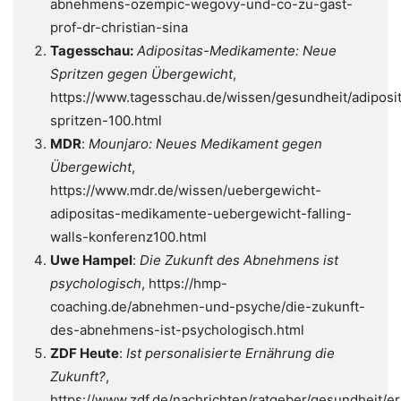
abnehmens-ozempic-wegovy-und-co-zu-gast-
prof-dr-christian-sina
Tagesschau:
Adipositas-Medikamente: Neue
Spritzen gegen Übergewicht
,
https://www.tagesschau.de/wissen/gesundheit/adiposi
spritzen-100.html
MDR
:
Mounjaro: Neues Medikament gegen
Übergewicht
,
https://www.mdr.de/wissen/uebergewicht-
adipositas-medikamente-uebergewicht-falling-
walls-konferenz100.html
Uwe Hampel
:
Die Zukunft des Abnehmens ist
psychologisch
, https://hmp-
coaching.de/abnehmen-und-psyche/die-zukunft-
des-abnehmens-ist-psychologisch.html
ZDF Heute
:
Ist personalisierte Ernährung die
Zukunft?
,
https://www.zdf.de/nachrichten/ratgeber/gesundheit/e