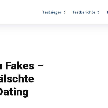
Testsieger
Testberichte
n Fakes –
älschte
Dating