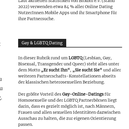
Laut aktuellen Statistiken von Bitkom e.V. (Stand
2022) verwenden etwa 84 % aller Online Dating
NutzerInnen Mobile Apps und ihr Smartphone für
ihre Partnersuche.
t
Gay & LGBTQ Dating
In dieser Rubrik rund um
LGBTQ
(Lesbian, Gay,
Bisexual, Transgender und Queer) steht alles unter
dem Motto
„Er sucht Ihn“
,
„Sie sucht Sie“
und aller
weiteren Partnerschafts-Konstellationen abseits
u
der klassischen heterosexuellen Beziehung.
zu
Der größte Vorteil des
Gay-Online-Datings
für
.
Homosexuelle und der LGBTQ Partnerbörsen liegt
darin, dass es gezielt möglich ist, nach Männern,
Frauen und allen sexuellen Identitäten dazwischen
Ausschau zu halten, die zur eigenen Orientierung
passen.