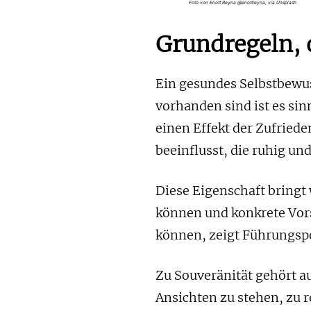
Foto von Eliott Reyna @eliottreyna, via Unsplash
Grundregeln, 
Ein gesundes Selbstbewus
vorhanden sind ist es sin
einen Effekt der Zufried
beeinflusst, die ruhig und
Diese Eigenschaft bringt 
können und konkrete Vors
können, zeigt Führungspo
Zu Souveränität gehört a
Ansichten zu stehen, zu 