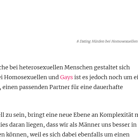
8 Dating Hürden bei Homosexuellen 
che bei heterosexuellen Menschen gestaltet sich
Bei Homosexuellen und
Gays
ist es jedoch noch um e
, einen passenden Partner für eine dauerhafte
l zu sein, bringt eine neue Ebene an Komplexität 
dies daran liegen, dass wir als Männer uns besser in
n können, weil es sich dabei ebenfalls um einen