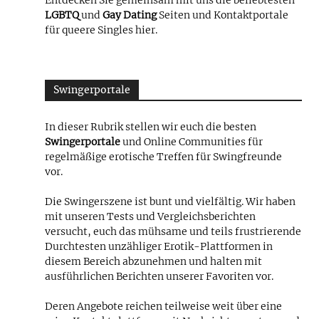
Entdecken Sie gemeinsam mit uns die beliebtesten
LGBTQ
und
Gay Dating
Seiten und Kontaktportale
für queere Singles hier.
Swingerportale
In dieser Rubrik stellen wir euch die besten
Swingerportale
und Online Communities für
regelmäßige erotische Treffen für Swingfreunde
vor.
Die Swingerszene ist bunt und vielfältig. Wir haben
mit unseren Tests und Vergleichsberichten
versucht, euch das mühsame und teils frustrierende
Durchtesten unzähliger Erotik-Plattformen in
diesem Bereich abzunehmen und halten mit
ausführlichen Berichten unserer Favoriten vor.
Deren Angebote reichen teilweise weit über eine