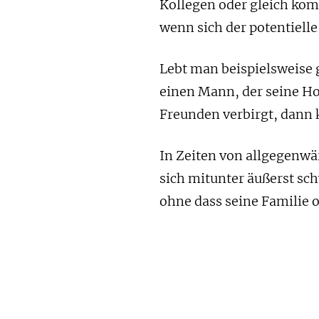
Kollegen oder gleich kom
wenn sich der potentiell
Lebt man beispielsweise 
einen Mann, der seine Ho
Freunden verbirgt, dann 
In Zeiten von allgegenw
sich mitunter äußerst sch
ohne dass seine Familie