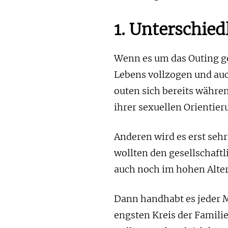
1. Unterschied
Wenn es um das Outing ge
Lebens vollzogen und auc
outen sich bereits währe
ihrer sexuellen Orientier
Anderen wird es erst sehr
wollten den gesellschaft
auch noch im hohen Alter
Dann handhabt es jeder 
engsten Kreis der Famili