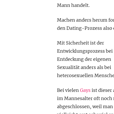
Mann handelt.
Machen anders herum for
den Dating-Prozess also 
Mit Sicherheit ist der
Entwicklungsprozess bei
Entdeckung der eigenen
Sexualität anders als bei
heterosexuellen Mensche
Bei vielen
Gays
ist dieser
im Mannesalter oft noch 
abgeschlossen, weil man