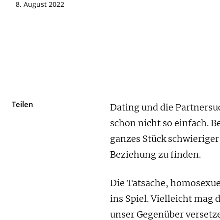
8. August 2022
Teilen
Dating und die Partnersu
schon nicht so einfach. 
ganzes Stück schwieriger
Beziehung zu finden.
Die Tatsache, homosexuel
ins Spiel. Vielleicht mag 
unser Gegenüber versetze