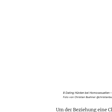
8 Dating Hürden bei Homosexuellen –
Foto von Christian Buehner @christianbu
Um der Beziehung eine Ch