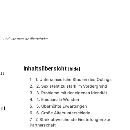
- und wie man sie überwindet
Inhaltsübersicht
[hide]
in
1. Unterschiedliche Stadien des Outings
2. Sex steht zu stark im Vordergrund
3. Probleme mit der eigenen Identität
4. Emotionale Wunden
5. Überhöhte Erwartungen
mit
6. Große Altersunterschiede
7. Stark abweichende Einstellungen zur
Partnerschaft