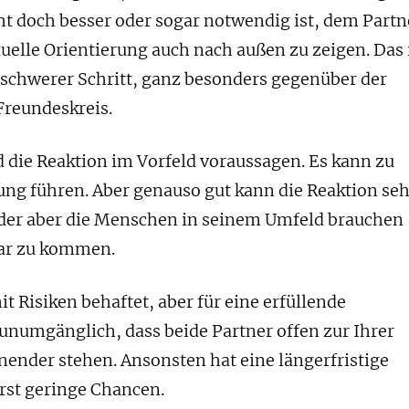
ht doch besser oder sogar notwendig ist, dem Partn
xuelle Orientierung auch nach außen zu zeigen. Das 
 schwerer Schritt, ganz besonders gegenüber der
Freundeskreis.
 die Reaktion im Vorfeld voraussagen. Es kann zu
ng führen. Aber genauso gut kann die Reaktion se
. Oder aber die Menschen in seinem Umfeld brauchen
lar zu kommen.
it Risiken behaftet, aber für eine erfüllende
 unumgänglich, dass beide Partner offen zur Ihrer
ender stehen. Ansonsten hat eine längerfristige
rst geringe Chancen.