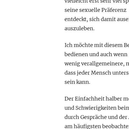
vielleicht erst sehr viel s
seine sexuelle Präferenz
entdeckt, sich damit aus
auszuleben.
Ich möchte mit diesem Be
bedienen und auch wenn ic
wenig verallgemeinere, m
dass jeder Mensch untersc
sein kann.
Der Einfachheit halber m
und Schwierigkeiten be
durch Gespräche und de
am häufigsten beobachte